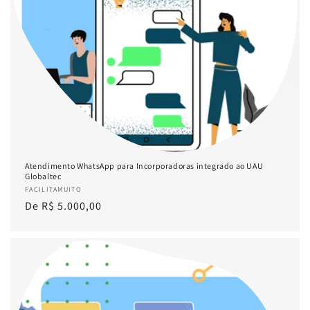
Atendimento WhatsApp para Incorporadoras integrado ao UAU
Globaltec
Fornecedor:
FACILITAMUITO
Preço
De R$ 5.000,00
normal