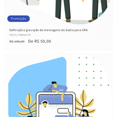
Promoção
Definição e gravação de mensagens de áudio para URA
Fornecedor:
FACILITAMUITO
Preço
Preço
De R$ 50,00
R$ 100,00
normal
promocional