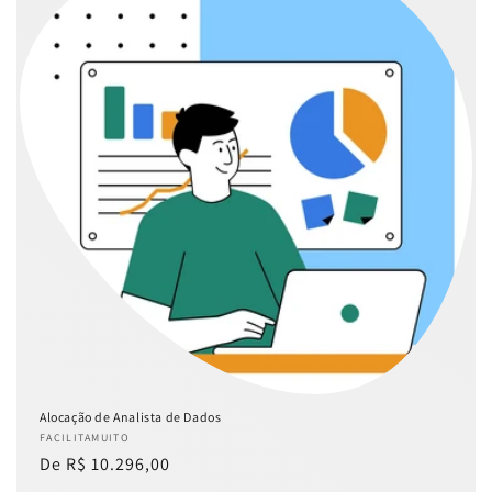
ã
o
:
Alocação de Analista de Dados
Fornecedor:
FACILITAMUITO
Preço
De R$ 10.296,00
normal