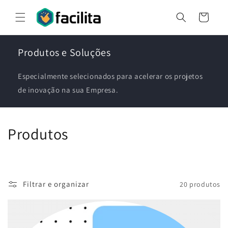
Pular
para o
Carrinho
conteúdo
Produtos e Soluções
Especialmente selecionados para acelerar os projetos
de inovação na sua Empresa.
C
Produtos
o
l
Filtrar e organizar
20 produtos
e
ç