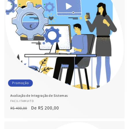
Promoção
Avaliação de Integração de Sistemas
Fornecedor:
FACILITAMUITO
Preço
Preço
De R$ 200,00
R$ 400,00
normal
promocional