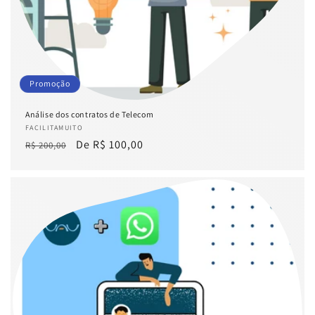
Promoção
Análise dos contratos de Telecom
Fornecedor:
FACILITAMUITO
Preço
Preço
De R$ 100,00
R$ 200,00
normal
promocional