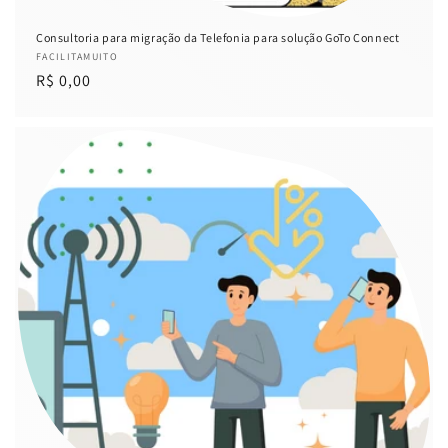
Consultoria para migração da Telefonia para solução GoTo Connect
Fornecedor:
FACILITAMUITO
Preço
R$ 0,00
normal